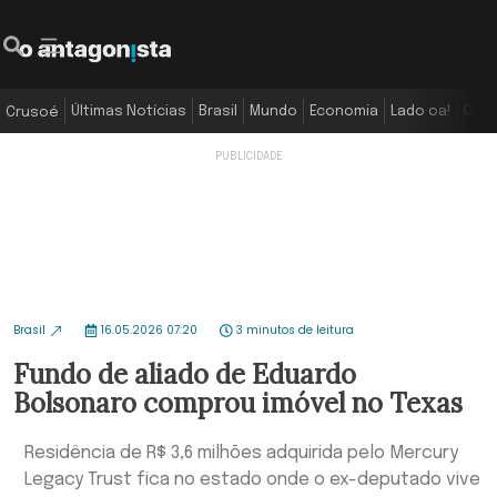
Últimas Notícias
Brasil
Mundo
Economia
Lado oa!
Colu
Crusoé
Brasil
16.05.2026 07:20
3 minutos de leitura
Fundo de aliado de Eduardo
Bolsonaro comprou imóvel no Texas
Residência de R$ 3,6 milhões adquirida pelo Mercury
Legacy Trust fica no estado onde o ex-deputado vive