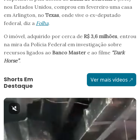
nos Estados Unidos, comprou em fevereiro uma casa
em Arlington, no
Texas
, onde vive o ex-deputado
federal, diz a
Folha
.
O imóvel, adquirido por cerca de
R$ 3,6 milhões
, entrou
na mira da Polícia Federal em investigação sobre
recursos ligados ao
Banco Master
e ao filme
“Dark
Horse”
.
Shorts Em
Ver mais vídeos
Destaque