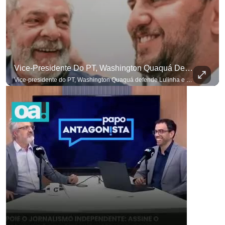
Vice-Presidente Do PT, Washington Quaquá Defende Lulinha E Diz Que Ele Vive Em Condições Precárias
Vice-presidente do PT, Washington Quaquá defende Lulinha e diz que ele vive em condições espartanas na Espanha. #OAntagonista Se você busca informação com credibilidade, inscreva-se agora e ative o