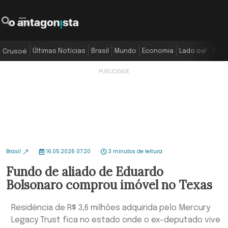
Últimas Notícias
Brasil
Mundo
Economia
Lado oa!
Colu
Crusoé
Brasil
16.05.2026 07:20
3 minutos de leitura
Fundo de aliado de Eduardo
Bolsonaro comprou imóvel no Texas
Residência de R$ 3,6 milhões adquirida pelo Mercury
Legacy Trust fica no estado onde o ex-deputado vive