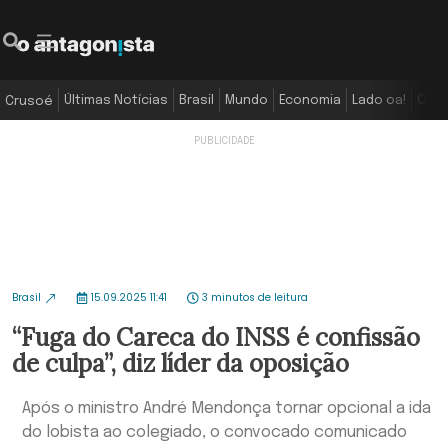
Últimas Notícias
Brasil
Mundo
Economia
Lado oa!
Colu
Crusoé
Brasil
15.09.2025 11:41
3 minutos de leitura
“Fuga do Careca do INSS é confissão
de culpa”, diz líder da oposição
Após o ministro André Mendonça tornar opcional a ida
do lobista ao colegiado, o convocado comunicado