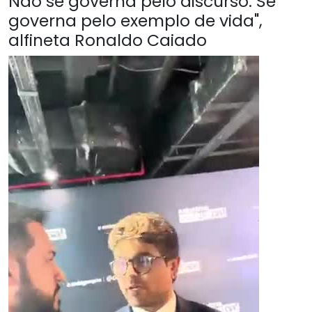
Não se governa pelo discurso. Se
governa pelo exemplo de vida",
alfineta Ronaldo Caiado