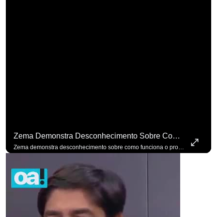
para não perder nenhuma atualização!
Ouça O Antagonista nos principais 
Zema Demonstra Desconhecimento Sobre Como Funciona O Processo De Mudança Das Leis. #OAntagonista
Zema demonstra desconhecimento sobre como funciona o processo de mudança das leis. #OAntagonista Se você busca informação com credibilidade, inscreva-se agora e ative o