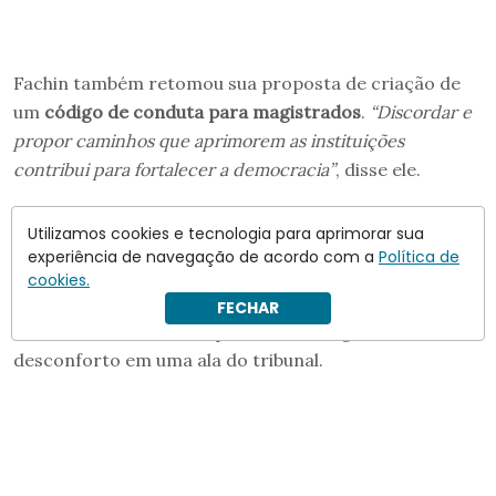
Fachin também retomou sua proposta de criação de
um
código de conduta para magistrados
.
“Discordar e
propor caminhos que aprimorem as instituições
contribui para fortalecer a democracia”
, disse ele.
A iniciativa enfrenta resistências internas: de acordo
Utilizamos cookies e tecnologia para aprimorar sua
com informações da
Folha
, a ideia divide ministros do
experiência de navegação de acordo com a
Política de
próprio STF — inclusive alguns favoráveis à existência
cookies.
de regras de conduta —, e declarações públicas
FECHAR
recentes de Fachin à imprensa teriam gerado
desconforto em uma ala do tribunal.