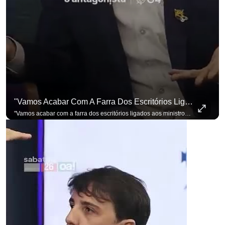
para não perder nenhuma at
"Vamos Acabar Com A Farra Dos Escritórios Ligados Aos Ministros Do STF"
"Vamos acabar com a farra dos escritórios ligados aos ministros do STF". Essa foi a resposta de Renan Santos ao ser questionado sobre o Judiciário. Se você busca informação com credibilidade, inscreva-se agora e ative o