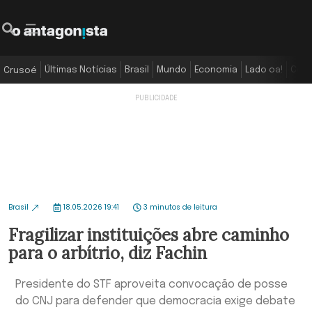
Últimas Notícias
Brasil
Mundo
Economia
Lado oa!
Colu
Crusoé
Brasil
18.05.2026 19:41
3 minutos de leitura
Fragilizar instituições abre caminho
para o arbítrio, diz Fachin
Presidente do STF aproveita convocação de posse
do CNJ para defender que democracia exige debate