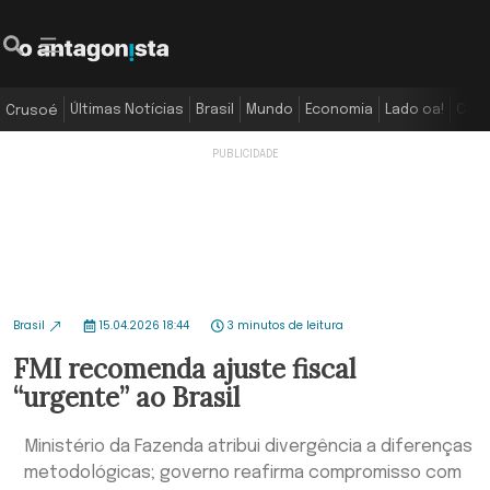
Últimas Notícias
Brasil
Mundo
Economia
Lado oa!
Colu
Crusoé
Brasil
15.04.2026 18:44
3 minutos de leitura
FMI recomenda ajuste fiscal
“urgente” ao Brasil
Ministério da Fazenda atribui divergência a diferenças
metodológicas; governo reafirma compromisso com