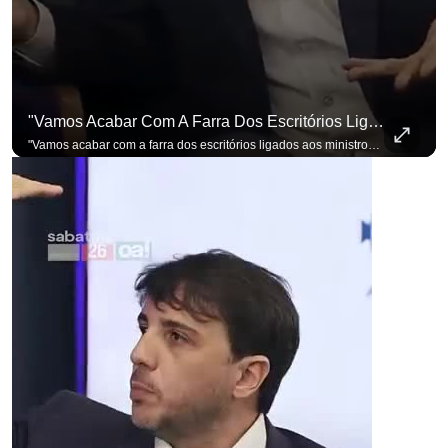
"Vamos Acabar Com A Farra Dos Escritórios Ligados Aos Ministros Do STF"
"Vamos acabar com a farra dos escritórios ligados aos ministros do STF". Essa foi a resposta de Renan Santos ao ser questionado sobre o Judiciário. Se você busca informação com credibilidade, inscreva-se agora e ative o