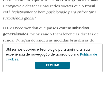
Georgieva a destacar nas redes sociais que o Brasil
está
“relativamente bem posicionado para enfrentar a
turbulência global”
.
O FMI recomendou que países evitem
subsídios
generalizados
, priorizando transferências diretas de
renda. Durigan defendeu as medidas brasileiras de
baratear combustível como temporárias, limitadas e
Utilizamos cookies e tecnologia para aprimorar sua
sujeitas a reavaliação, argumentando que diferem de
experiência de navegação de acordo com a
Política de
subsídios
“amplos e indiscriminados”
.
cookies.
FECHAR