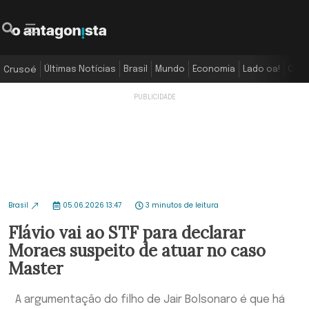
Últimas Notícias
Brasil
Mundo
Economia
Lado oa!
Colu
Crusoé
Brasil
05.06.2026 13:47
3 minutos de leitura
Flávio vai ao STF para declarar
Moraes suspeito de atuar no caso
Master
A argumentação do filho de Jair Bolsonaro é que há