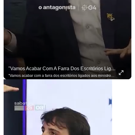
"Vamos Acabar Com A Farra Dos Escritórios Ligados Aos Ministros Do STF"
"Vamos acabar com a farra dos escritórios ligados aos ministros do STF". Essa foi a resposta de Renan Santos ao ser questionado sobre o Judiciário. Se você busca informação com credibilidade, inscreva-se agora e ative o