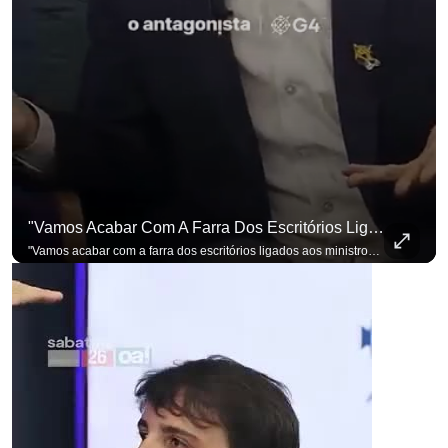
"Vamos Acabar Com A Farra Dos Escritórios Ligados Aos Ministros Do STF"
para não perder n
"Vamos acabar com a farra dos escritórios ligados aos ministros do STF". Essa foi a resposta de Renan Santos ao ser questionado sobre o Judiciário. Se você busca informação com credibilidade, inscreva-se agora e ative o