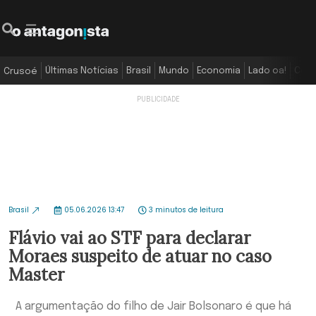
Últimas Notícias
Brasil
Mundo
Economia
Lado oa!
Colu
Crusoé
Brasil
05.06.2026 13:47
3 minutos de leitura
Flávio vai ao STF para declarar
Moraes suspeito de atuar no caso
Master
A argumentação do filho de Jair Bolsonaro é que há