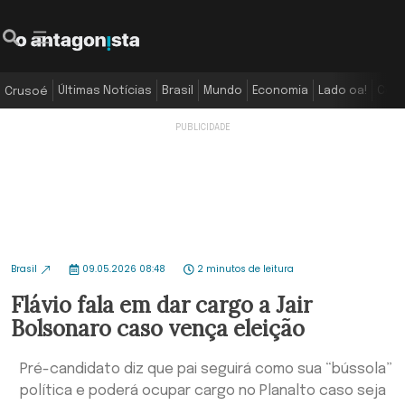
Últimas Notícias
Brasil
Mundo
Economia
Lado oa!
Colu
Crusoé
Brasil
09.05.2026 08:48
2 minutos de leitura
Flávio fala em dar cargo a Jair
Bolsonaro caso vença eleição
Pré-candidato diz que pai seguirá como sua “bússola”
política e poderá ocupar cargo no Planalto caso seja