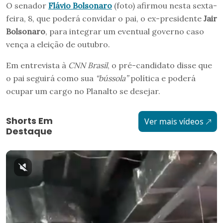
O senador
Flávio Bolsonaro
(foto) afirmou nesta sexta-
feira, 8, que poderá convidar o pai, o ex-presidente
Jair
Bolsonaro
, para integrar um eventual governo caso
vença a eleição de outubro.
Em entrevista à
CNN Brasil
, o pré-candidato disse que
o pai seguirá como sua
“bússola”
política e poderá
ocupar um cargo no Planalto se desejar.
Shorts Em
Ver mais vídeos
Destaque