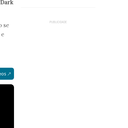
“Dark
o se
 e
eos