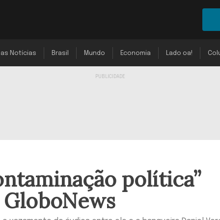
mas Notícias
Brasil
Mundo
Economia
Lado oa!
Col
ontaminação política”
 à GloboNews