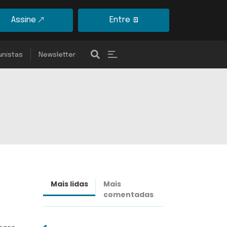
Assine
Entre
unistas
Newsletter
Mais lidas
Mais
Últimas
comentadas
notícias