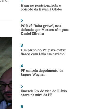
1
caro,
Hang se posiciona sobre
boicote da Havan à Globo
2
PGR vê “falta grave”, mas
defende que Moraes não puna
Daniel Silveira
3
Um plano do PT para evitar
fiasco com Lula em estádio
4
PF cancela depoimento de
Jaques Wagner
5
Emenda Pix de vice de Flávio
entra na mira da PF
6