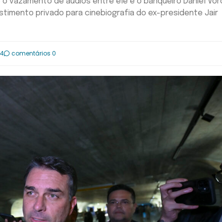
o vazamento de áudios entre ele e o banqueiro Daniel Vor
timento privado para cinebiografia do ex-presidente Jair
34
comentários 0