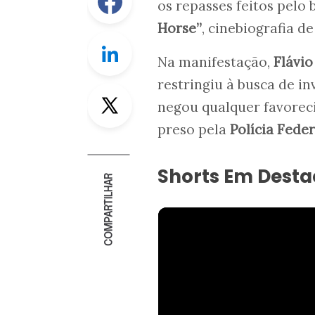
os repasses feitos pelo
Horse”
, cinebiografia d
Linkedin
Na manifestação,
Flávio
restringiu à busca de i
Twitter
negou qualquer favoreci
preso pela
Polícia Feder
Shorts Em Dest
COMPARTILHAR