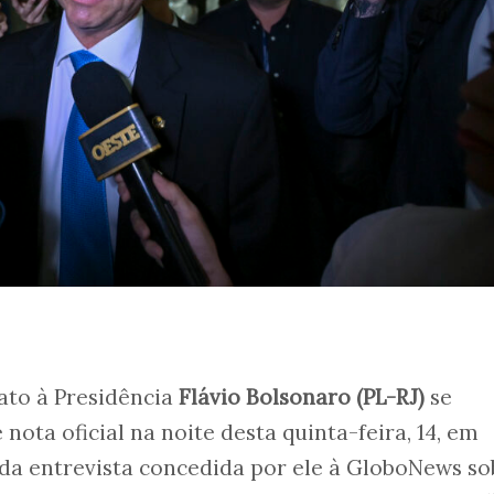
ato à Presidência
Flávio Bolsonaro (PL-RJ)
se
ota oficial na noite desta quinta-feira, 14, em
da entrevista concedida por ele à GloboNews so