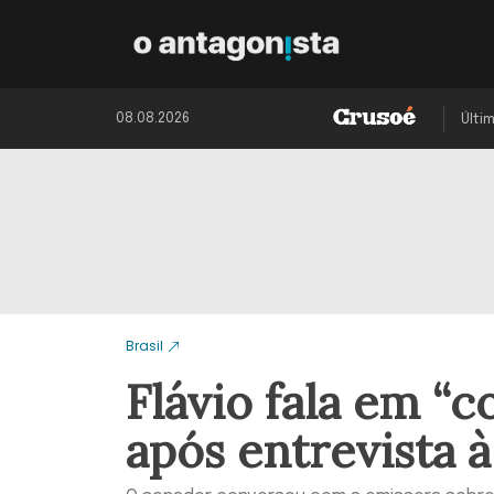
08.08.2026
Últi
Brasil
Flávio fala em “c
após entrevista