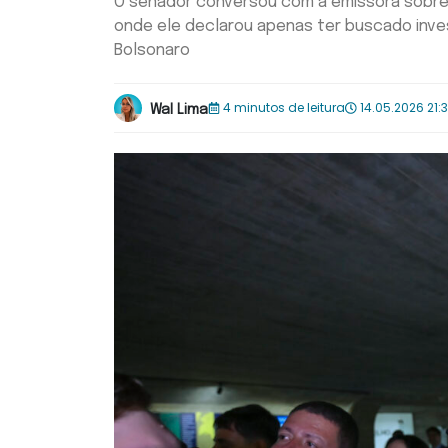
O senador conversou com a emissora sobre 
onde ele declarou apenas ter buscado inves
Bolsonaro
4 minutos de leitura
14.05.2026 21:
Wal Lima