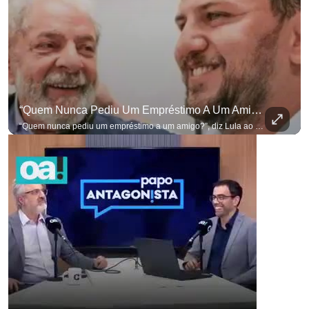
“Quem Nunca Pediu Um Empréstimo A Um Amigo?”, Diz Lula Ao Defender Seu Ex-Chefe De Gabinete
para não perder nenhuma at
“Quem nunca pediu um empréstimo a um amigo?”, diz Lula ao defender seu ex-chefe de gabinete Marcola, que recebeu R$ 249 mil de uma empresa ligada a uma amiga de Lulinha. #OAntagonista Se você busca informação com credibilidade, inscreva-se agora e ative o