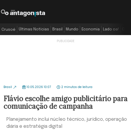
Últimas Notícias
Brasil
Mundo
Economia
Lado oa!
Colu
Crusoé
Brasil
10.05.2026 10:07
2 minutos de leitura
Flávio escolhe amigo publicitário para
comunicação de campanha
Planejamento inclui núcleo técnico, jurídico, operação
diária e estratégia digital