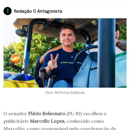
Redação O Antagonista
Foto: RS/Fotos Publicas
O senador
Flávio Bolsonaro
(PL-RJ) escolheu o
publicitário
Marcello Lopes,
conhecido como
Marcelão, como responsável pela coordenação da