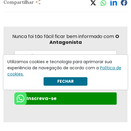
Compartilhar
Nunca foi tão fácil ficar bem informado com
O
Antagonista
Utilizamos cookies e tecnologia para aprimorar sua
experiência de navegação de acordo com a
Política de
Eu concordo em receber notificações | Para obter mais
informações reveja nossa
Política de Privacidade
.
cookies.
FECHAR
Enviar
Inscreva-se