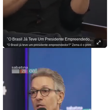
"O Brasil Já Teve Um Presidente Empreendedor?"
"O Brasil já teve um presidente empreendedor?" Zema é o primeiro a sentar na cadeira. Outros três presidenciáveis ainda vão passar por ela. A Sabatina Presidencial está no ar, com perguntas que vieram de uma pesquisa inédita com empresários. Acompanhe AO VIVO no YouTube do G4 Business. Se você busca informação com credibilidade, inscreva-se agora e ative o