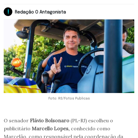
Redação O Antagonista
Foto: RS/Fotos Publicas
O senador
Flávio Bolsonaro
(PL-RJ) escolheu o
publicitário
Marcello Lopes,
conhecido como
Marcelão, como responsável pela coordenação da