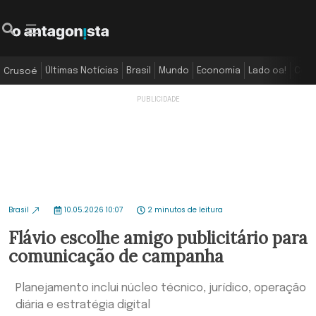
Últimas Notícias
Brasil
Mundo
Economia
Lado oa!
Colu
Crusoé
Brasil
10.05.2026 10:07
2 minutos de leitura
Flávio escolhe amigo publicitário para
comunicação de campanha
Planejamento inclui núcleo técnico, jurídico, operação
diária e estratégia digital