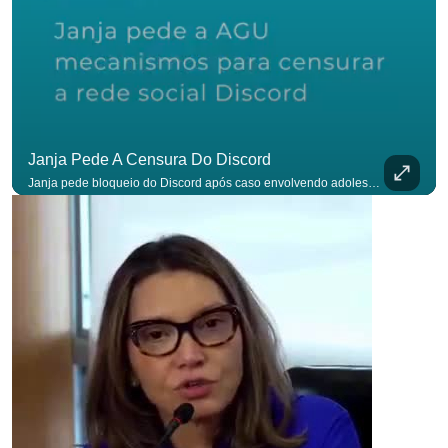
Janja Pede A Censura Do Discord
Janja pede bloqueio do Discord após caso envolvendo adolescente: “Precisamos tirar do ar”. #OAntagonista Se você busca informação com credibilidade, inscreva-se agora e ative o