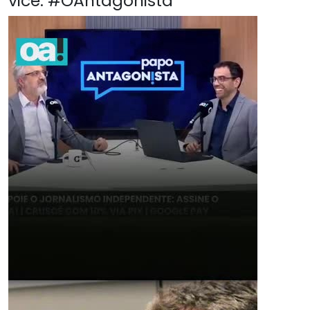
vice. #OAntagonista