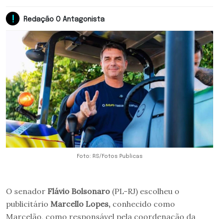
Redação O Antagonista
Foto: RS/Fotos Publicas
O senador
Flávio Bolsonaro
(PL-RJ) escolheu o
publicitário
Marcello Lopes,
conhecido como
Marcelão, como responsável pela coordenação da