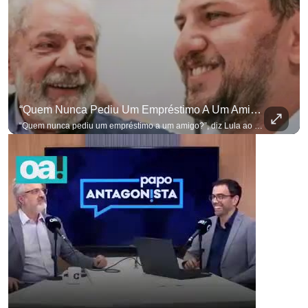
“Quem Nunca Pediu Um Empréstimo A Um Amigo?”, Diz Lula Ao Defender Seu Ex-Chefe De Gabinete
“Quem nunca pediu um empréstimo a um amigo?”, diz Lula ao defender seu ex-chefe de gabinete Marcola, que recebeu R$ 249 mil de uma empresa ligada a uma amiga de Lulinha. #OAntagonista Se você busca informação com credibilidade, inscreva-se agora e ative o