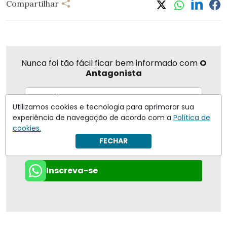
Compartilhar
Nunca foi tão fácil ficar bem informado com
O
Antagonista
Utilizamos cookies e tecnologia para aprimorar sua
experiência de navegação de acordo com a
Política de
Eu concordo em receber notificações | Para obter mais
informações reveja nossa
Política de Privacidade
.
cookies.
FECHAR
Enviar
Inscreva-se