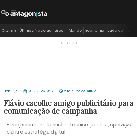
Últimas Notícias
Brasil
Mundo
Economia
Lado oa!
Colu
Crusoé
Brasil
10.05.2026 10:07
2 minutos de leitura
Flávio escolhe amigo publicitário para
comunicação de campanha
Planejamento inclui núcleo técnico, jurídico, operação
diária e estratégia digital