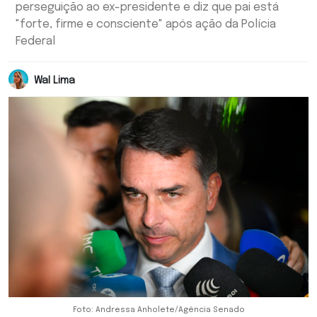
perseguição ao ex-presidente e diz que pai está
"forte, firme e consciente" após ação da Polícia
Federal
Wal Lima
Foto: Andressa Anholete/Agência Senado