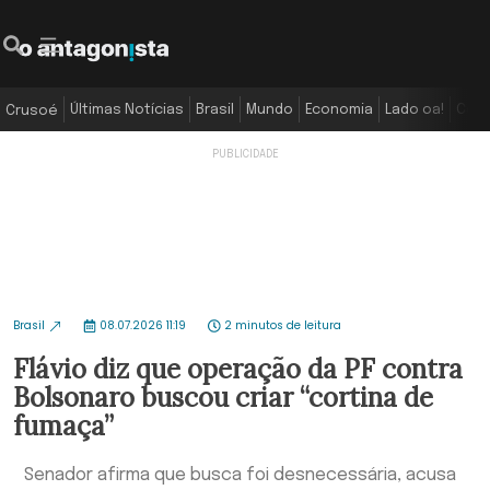
Últimas Notícias
Brasil
Mundo
Economia
Lado oa!
Colu
Crusoé
Brasil
08.07.2026 11:19
2 minutos de leitura
Flávio diz que operação da PF contra
Bolsonaro buscou criar “cortina de
fumaça”
Senador afirma que busca foi desnecessária, acusa