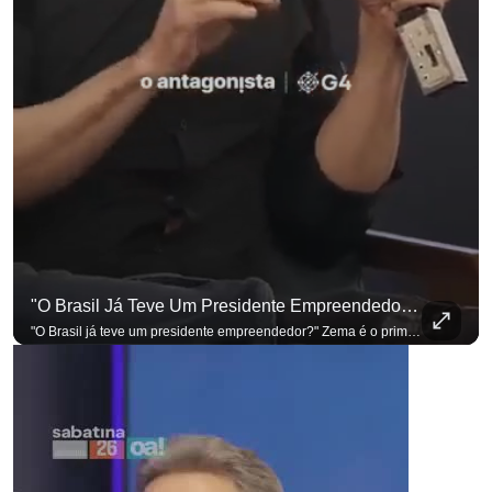
"O Brasil Já Teve Um Presidente Empreendedor?"
"O Brasil já teve um presidente empreendedor?" Zema é o primeiro a sentar na cadeira. Outros três presidenciáveis ainda vão passar por ela. A Sabatina Presidencial está no ar, com perguntas que vieram de uma pesquisa inédita com empresários. Acompanhe AO VIVO no YouTube do G4 Business. Se você busca informação com credibilidade, inscreva-se agora e ative o