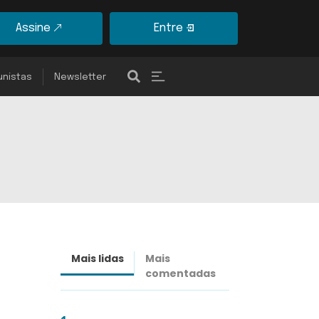
Assine
Entre
unistas
Newsletter
Mais lidas
Mais
Últimas
comentadas
notícias