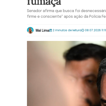
fumaça”
Senador afirma que busca foi desnecessária
firme e consciente" após ação da Polícia Fe
2 minutos de leitura
08.07.2026 11:1
Wal Lima