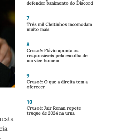
defender banimento do Discord
7
Três mil Cleitinhos incomodam
muito mais
8
Crusoé: Flávio aponta os
responsáveis pela escolha de
um vice homem
9
Crusoé: O que a direita tem a
oferecer
10
Crusoé: Jair Renan repete
truque de 2024 na urna
nesta
cia
e