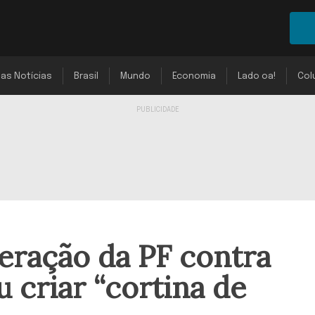
mas Notícias
Brasil
Mundo
Economia
Lado oa!
Col
peração da PF contra
 criar “cortina de