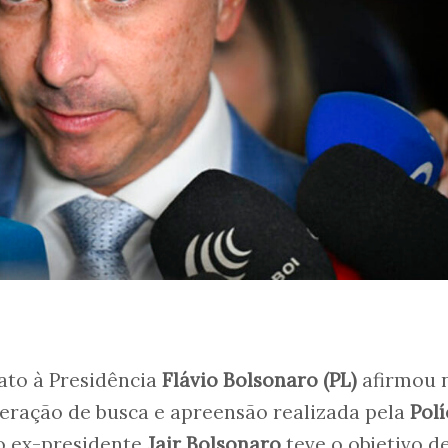
ato à Presidência
Flávio Bolsonaro (PL)
afirmou 
operação de busca e apreensão realizada pela
Polí
o ex-presidente
Jair Bolsonaro
teve o objetivo d