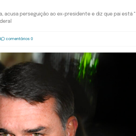
, acusa perseguição ao ex-presidente e diz que pai está "
deral
9
comentários 0