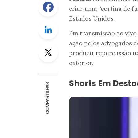
Facebook
criar uma “cortina de f
Estados Unidos.
Linkedin
Em transmissão ao vivo 
ação pelos advogados do
Twitter
produzir repercussão n
exterior.
Shorts Em Dest
COMPARTILHAR