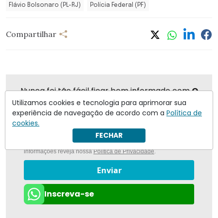
Flávio Bolsonaro (PL-RJ)
Polícia Federal (PF)
Compartilhar
Nunca foi tão fácil ficar bem informado com
O
Antagonista
Utilizamos cookies e tecnologia para aprimorar sua
experiência de navegação de acordo com a
Política de
cookies.
FECHAR
Eu concordo em receber notificações | Para obter mais
informações reveja nossa
Política de Privacidade
.
Enviar
Inscreva-se