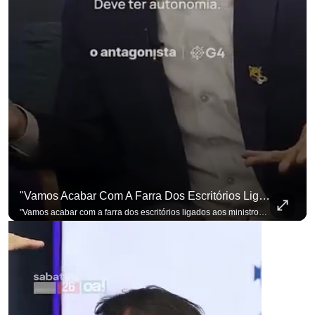
"Vamos Acabar Com A Farra Dos Escritórios Ligados Aos Ministros Do STF"
"Vamos acabar com a farra dos escritórios ligados aos ministros do STF". Essa foi a resposta de Renan Santos ao ser questionado sobre o Judiciário. Se você busca informação com credibilidade, inscreva-se agora e ative o
p