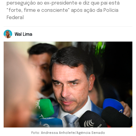
perseguição ao ex-presidente e diz que pai está
"forte, firme e consciente" após ação da Polícia
Federal
Wal Lima
Foto: Andressa Anholete/Agência Senado