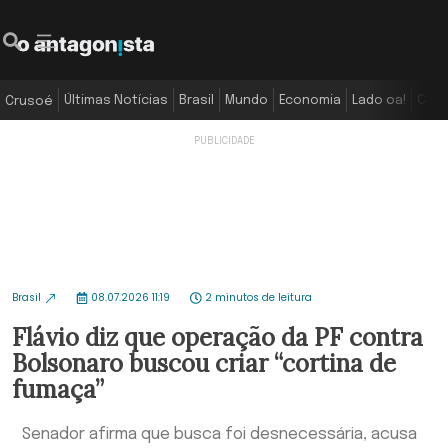
Últimas Notícias
Brasil
Mundo
Economia
Lado oa!
Colu
Crusoé
Brasil
08.07.2026 11:19
2 minutos de leitura
Flávio diz que operação da PF contra
Bolsonaro buscou criar “cortina de
fumaça”
Senador afirma que busca foi desnecessária, acusa