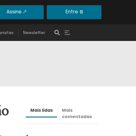
Assine
Entre
unistas
Newsletter
ão
Mais lidas
Mais
Últimas
comentadas
notícias