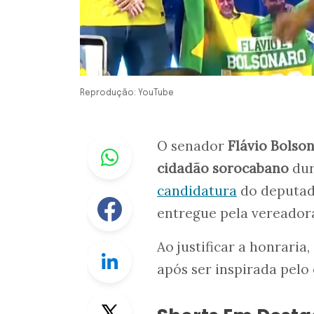
Reprodução: YouTube
Whastapp
O senador
Flávio Bolso
cidadão sorocabano
du
candidatura
do deputa
Facebook
entregue pela vereadora
Ao justificar a honraria
Linkedin
após ser inspirada pelo
Twitter