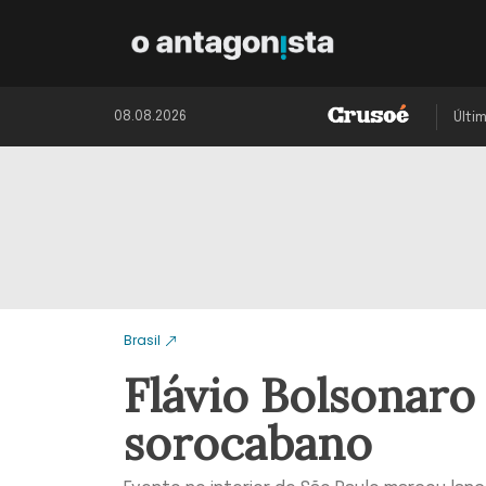
08.08.2026
Últi
Brasil
Flávio Bolsonaro
sorocabano