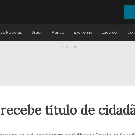
mas Notícias
Brasil
Mundo
Economia
Lado oa!
Col
 recebe título de cidad