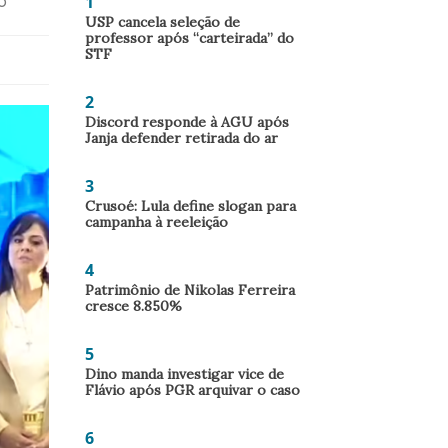
1
o
USP cancela seleção de
professor após “carteirada” do
STF
2
Discord responde à AGU após
Janja defender retirada do ar
3
Crusoé: Lula define slogan para
campanha à reeleição
4
Patrimônio de Nikolas Ferreira
cresce 8.850%
5
Dino manda investigar vice de
Flávio após PGR arquivar o caso
6