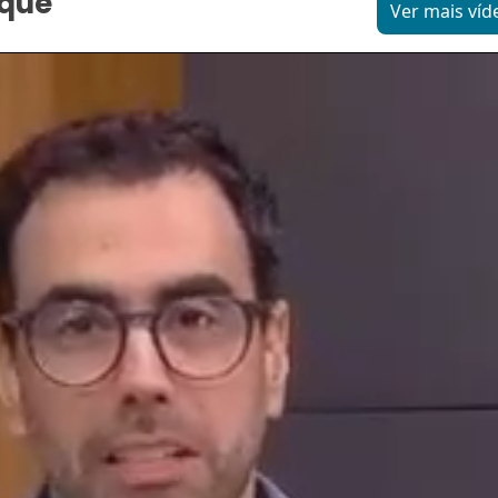
aque
Ver mais víd