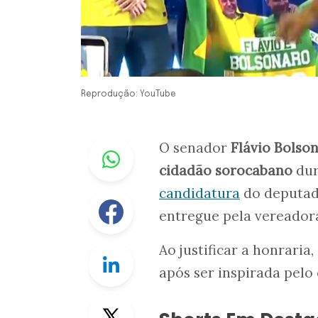
Reprodução: YouTube
Whastapp
O senador
Flávio Bolso
cidadão sorocabano
du
candidatura
do deputa
Facebook
entregue pela vereadora
Ao justificar a honraria
Linkedin
após ser inspirada pelo
Twitter