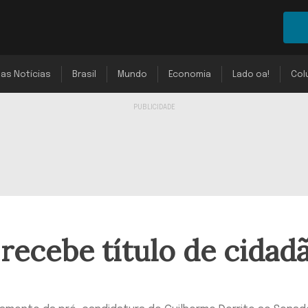
mas Notícias
Brasil
Mundo
Economia
Lado oa!
Col
 recebe título de cidad