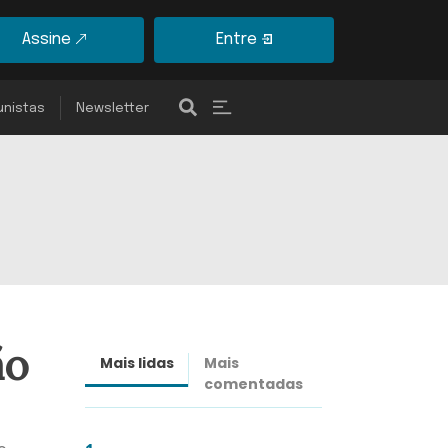
Assine
Entre
unistas
Newsletter
ão
Mais lidas
Mais
Últimas
comentadas
notícias