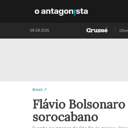
08.08.2026
Últi
Brasil
Flávio Bolsonaro
sorocabano