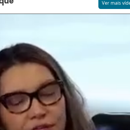
aque
Ver mais víd