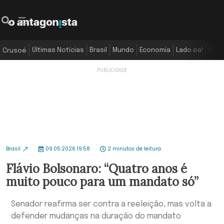
Últimas Notícias
Brasil
Mundo
Economia
Lado oa!
Colu
Crusoé
Brasil
09.05.2026 19:58
2 minutos de leitura
Flávio Bolsonaro: “Quatro anos é
muito pouco para um mandato só”
Senador reafirma ser contra a reeleição, mas volta a
defender mudanças na duração do mandato