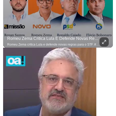
Romeu Zema Critica Lula E Defende Novas Regras Para O STF. #OAntagonista
Romeu Zema critica Lula e defende novas regras para o STF. #OAntagonista Se você busca informação com credibilidade, inscreva-se agora e ative o