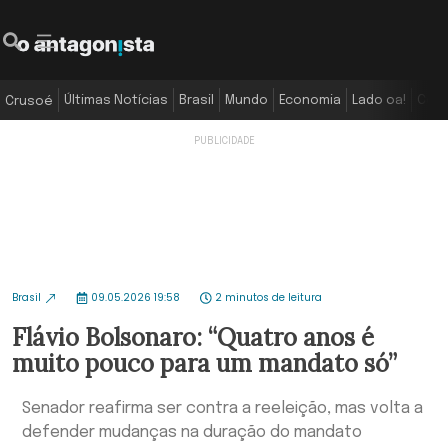
Últimas Notícias
Brasil
Mundo
Economia
Lado oa!
Colu
Crusoé
Brasil
09.05.2026 19:58
2 minutos de leitura
Flávio Bolsonaro: “Quatro anos é
muito pouco para um mandato só”
Senador reafirma ser contra a reeleição, mas volta a
defender mudanças na duração do mandato