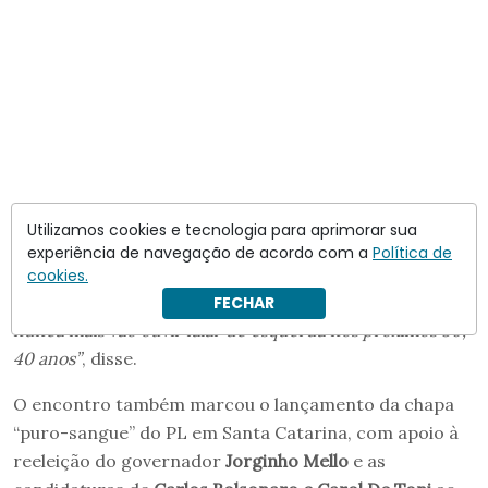
Utilizamos cookies e tecnologia para aprimorar sua
experiência de navegação de acordo com a
Política de
cookies.
“A gente vai botar um fim no ciclo do PT nesse país. Vocês
FECHAR
nunca mais vão ouvir falar de esquerda nos próximos 30,
40 anos”
, disse.
O encontro também marcou o lançamento da chapa
“puro-sangue” do PL em Santa Catarina, com apoio à
reeleição do governador
Jorginho Mello
e as