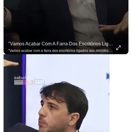
"Vamos Acabar Com A Farra Dos Escritórios Ligados Aos Ministros Do STF"
"Vamos acabar com a farra dos escritórios ligados aos ministros do STF". Essa foi a resposta de Renan Santos ao ser questionado sobre o Judiciário. Se você busca informação com credibilidade, inscreva-se agora e ative o