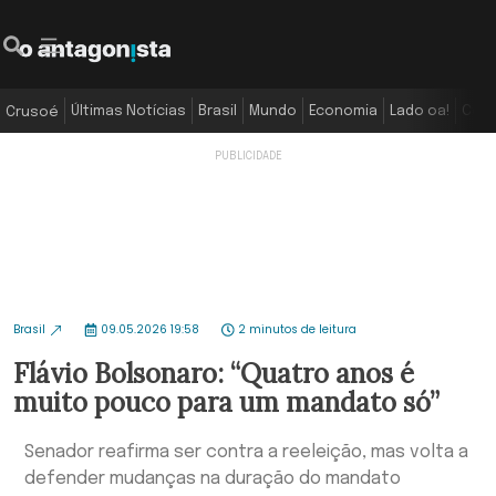
Últimas Notícias
Brasil
Mundo
Economia
Lado oa!
Colu
Crusoé
Brasil
09.05.2026 19:58
2 minutos de leitura
Flávio Bolsonaro: “Quatro anos é
muito pouco para um mandato só”
Senador reafirma ser contra a reeleição, mas volta a
defender mudanças na duração do mandato