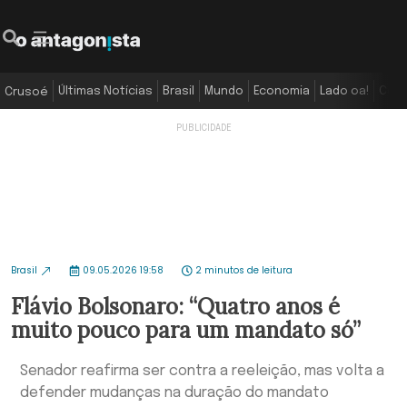
Últimas Notícias
Brasil
Mundo
Economia
Lado oa!
Colu
Crusoé
Brasil
09.05.2026 19:58
2 minutos de leitura
Flávio Bolsonaro: “Quatro anos é
muito pouco para um mandato só”
Senador reafirma ser contra a reeleição, mas volta a
defender mudanças na duração do mandato