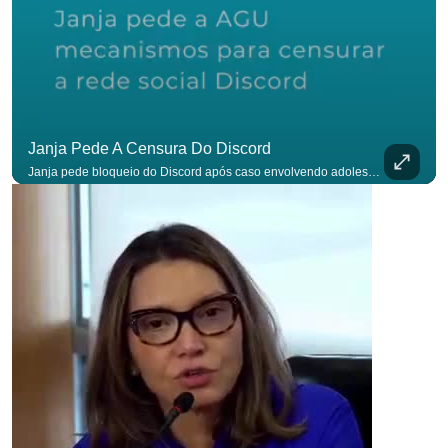
Janja Pede A Censura Do Discord
Janja pede bloqueio do Discord após caso envolvendo adolescente: “Precisamos tirar do ar”. #OAntagonista Se você busca informação com credibilidade, inscreva-se agora e ative o