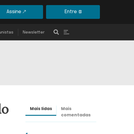
Assine
Entre
unistas
Newsletter
do
Mais lidas
Mais
Últimas
comentadas
notícias