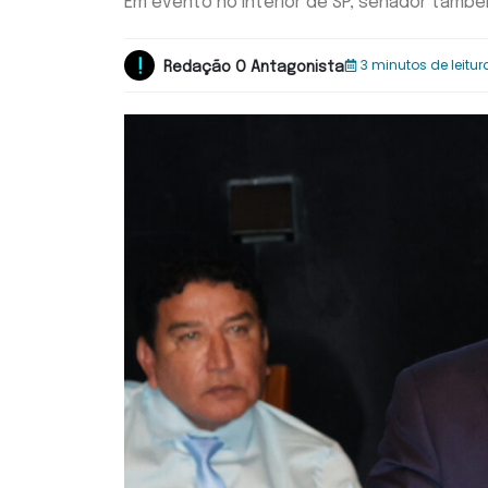
Em evento no interior de SP, senador també
3 minutos de leitur
Redação O Antagonista