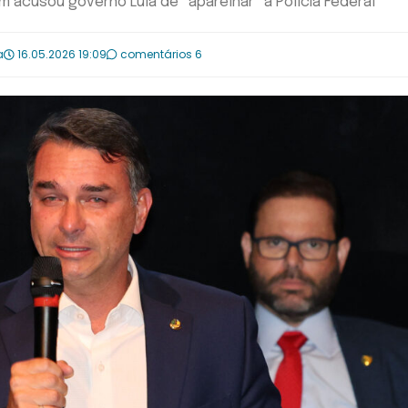
m acusou governo Lula de “aparelhar” a Polícia Federal
a
16.05.2026 19:09
comentários 6