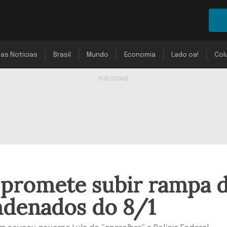
mas Notícias
Brasil
Mundo
Economia
Lado oa!
Col
 promete subir rampa 
ndenados do 8/1