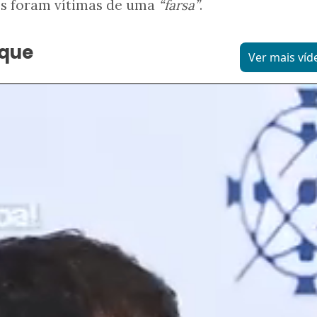
os foram vítimas de uma
“farsa”
.
aque
Ver mais víd