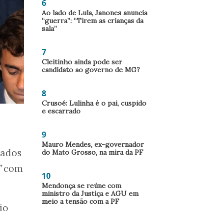
6
Ao lado de Lula, Janones anuncia
“guerra”: “Tirem as crianças da
sala”
7
Cleitinho ainda pode ser
candidato ao governo de MG?
8
Crusoé: Lulinha é o pai, cuspido
e escarrado
9
Mauro Mendes, ex-governador
nados
do Mato Grosso, na mira da PF
”
com
10
Mendonça se reúne com
ministro da Justiça e AGU em
meio a tensão com a PF
io