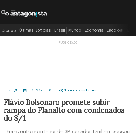
Últimas Notícias
Brasil
Mundo
Economia
Lado oa!
Colu
Crusoé
Brasil
16.05.2026 19:09
3 minutos de leitura
Flávio Bolsonaro promete subir
rampa do Planalto com condenados
do 8/1
Em evento no interior de SP, senador também acusou