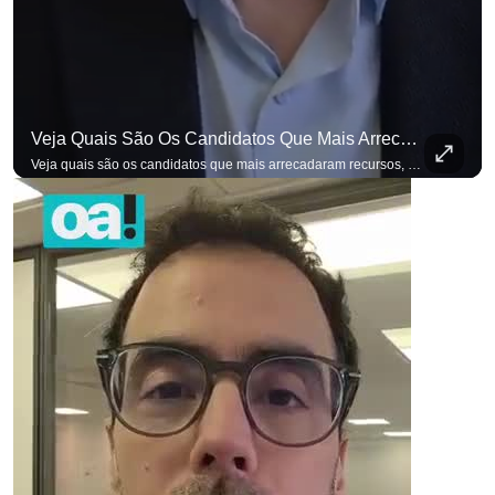
Veja Quais São Os Candidatos Que Mais Arrecadaram Recursos, Até Agora, Por Meio De Vaquinhas Eleito
Veja quais são os candidatos que mais arrecadaram recursos, até agora, por meio de vaquinhas eleitorais. #OAntagonista Se você busca informação com credibilidade, inscreva-se agora e ative o