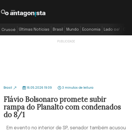
Últimas Notícias
Brasil
Mundo
Economia
Lado oa!
Colu
Crusoé
Brasil
16.05.2026 19:09
3 minutos de leitura
Flávio Bolsonaro promete subir
rampa do Planalto com condenados
do 8/1
Em evento no interior de SP, senador também acusou