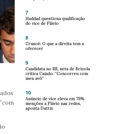
7
Haddad questiona qualificação
do vice de Flávio
8
Crusoé: O que a direita tem a
oferecer
9
Candidata no RS, neta de Brizola
critica Caiado: “Concorreu com
meu avô”
nados
10
Anúncio de vice eleva em 79%
”
com
menções a Flávio nas redes,
aponta Datrix
io