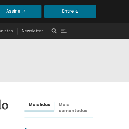
Assine
Entre
unistas
Newsletter
do
Mais lidas
Mais
Últimas
comentadas
notícias