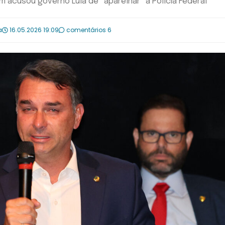
m acusou governo Lula de “aparelhar” a Polícia Federal
a
16.05.2026 19:09
comentários 6