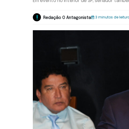
Em evento no interior de SP, senador també
3 minutos de leitur
Redação O Antagonista