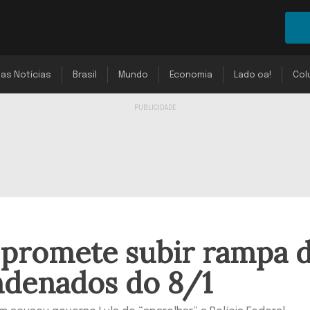
mas Notícias
Brasil
Mundo
Economia
Lado oa!
Col
 promete subir rampa 
ndenados do 8/1