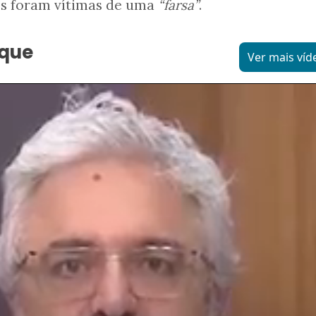
os foram vítimas de uma
“farsa”
.
aque
Ver mais víd