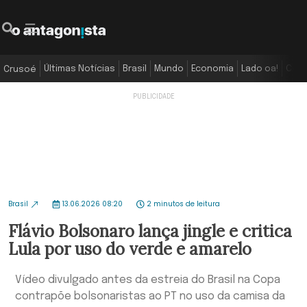
Últimas Notícias
Brasil
Mundo
Economia
Lado oa!
Colu
Crusoé
Brasil
13.06.2026 08:20
2 minutos de leitura
Flávio Bolsonaro lança jingle e critica
Lula por uso do verde e amarelo
Vídeo divulgado antes da estreia do Brasil na Copa
contrapõe bolsonaristas ao PT no uso da camisa da