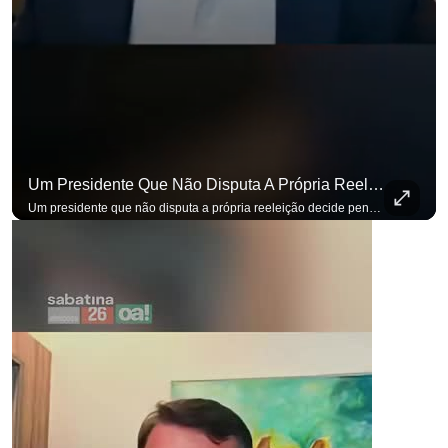
Um Presidente Que Não Disputa A Própria Reeleição Decide Pensando Em Quem Vem Depois.
Um presidente que não disputa a própria reeleição decide pensando em quem vem depois. Foi assim que Flávio Bolsonaro defendeu a PEC do fim da reeleição, primeira das medidas que citou para o ambiente de negócios. Se você busca informação com credibilidade, inscreva-se agora e ative o