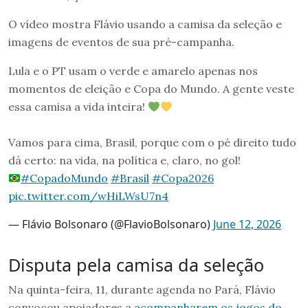
O vídeo mostra Flávio usando a camisa da seleção e
imagens de eventos de sua pré-campanha.
Lula e o PT usam o verde e amarelo apenas nos
momentos de eleição e Copa do Mundo. A gente veste
essa camisa a vida inteira!
Vamos para cima, Brasil, porque com o pé direito tudo
dá certo: na vida, na política e, claro, no gol!
#CopadoMundo
#Brasil
#Copa2026
pic.twitter.com/wHiLWsU7n4
— Flávio Bolsonaro (@FlavioBolsonaro)
June 12, 2026
Disputa pela camisa da seleção
Na quinta-feira, 11, durante agenda no Pará, Flávio
convocou apoiadores a
acompanharem os jogos do