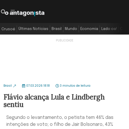
Últimas Notícias
Brasil
Mundo
Economia
Lado oa!
Colu
Crusoé
Brasil
07.03.2026 18:18
3 minutos de leitura
Flávio alcança Lula e Lindbergh
sentiu
Segundo o levantamento, o petista tem 46% das
intenções de voto; o filho de Jair Bolsonaro, 43%