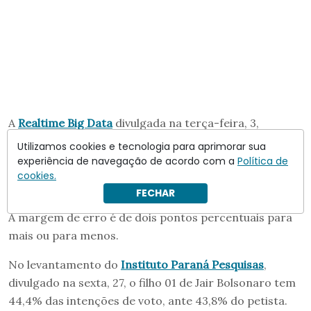
A
Realtime Big Data
divulgada na terça-feira, 3,
mostrou o petista com 42% das intenções de voto, e o
Utilizamos cookies e tecnologia para aprimorar sua
filho do ex-presidente Jair Bolsonaro, 41%.
experiência de navegação de acordo com a
Política de
cookies.
Brancos e nulos são 10%; indecisos, 7%.
FECHAR
A margem de erro é de dois pontos percentuais para
mais ou para menos.
No levantamento do
Instituto Paraná Pesquisas
,
divulgado na sexta, 27, o filho 01 de Jair Bolsonaro tem
44,4% das intenções de voto, ante 43,8% do petista.