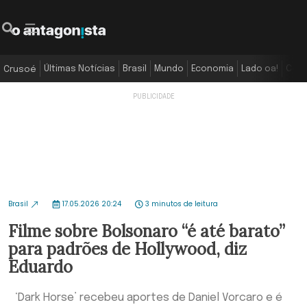
Últimas Notícias
Brasil
Mundo
Economia
Lado oa!
Colu
Crusoé
Brasil
17.05.2026 20:24
3 minutos de leitura
Filme sobre Bolsonaro “é até barato”
para padrões de Hollywood, diz
Eduardo
‘Dark Horse’ recebeu aportes de Daniel Vorcaro e é