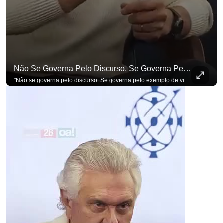
Não Se Governa Pelo Discurso. Se Governa Pelo Exemplo De Vida", Alfineta Ronaldo Caiado
"Não se governa pelo discurso. Se governa pelo exemplo de vida", alfineta Ronaldo Caiado, respondendo a empresários na primeira Sabatina Presidencial com a pauta definida por quem constrói o país. Se você busca informação com credibilidade, inscreva-se agora e ative o