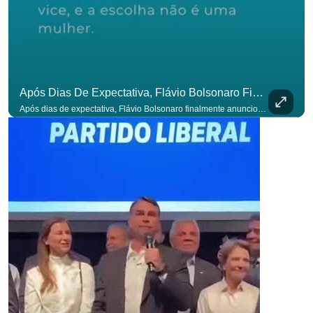
Após Dias De Expectativa, Flávio Bolsonaro Finalmente Anunciou Seu Vice. #OAntagonista
Após dias de expectativa, Flávio Bolsonaro finalmente anunciou seu vice. #OAntagonista Se você busca informação com credibilidade, inscreva-se agora e ative o