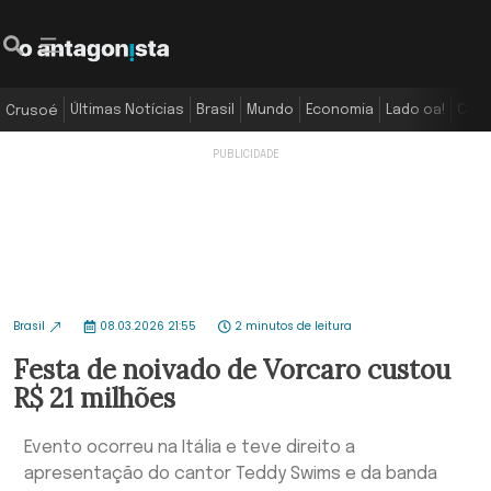
Últimas Notícias
Brasil
Mundo
Economia
Lado oa!
Colu
Crusoé
Brasil
08.03.2026 21:55
2 minutos de leitura
Festa de noivado de Vorcaro custou
R$ 21 milhões
Evento ocorreu na Itália e teve direito a
apresentação do cantor Teddy Swims e da banda