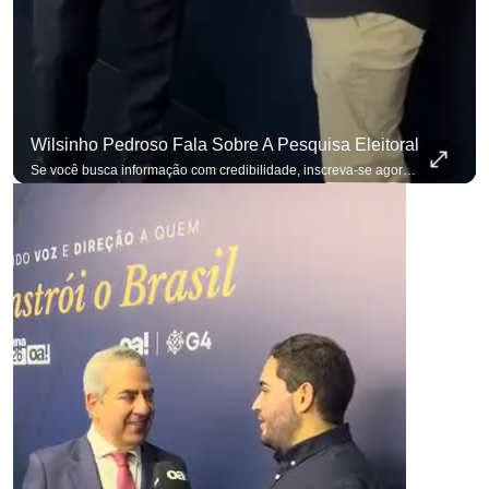
Wilsinho Pedroso Fala Sobre A Pesquisa Eleitoral
Se você busca informação com credibilidade, inscreva-se agora e ative o
p