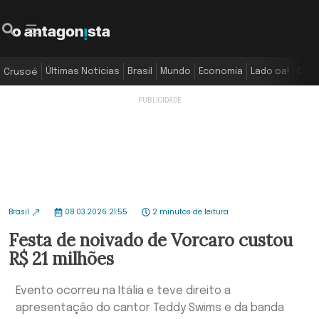
Últimas Notícias
Brasil
Mundo
Economia
Lado oa!
Colu
Crusoé
Brasil
08.03.2026 21:55
2 minutos de leitura
Festa de noivado de Vorcaro custou
R$ 21 milhões
Evento ocorreu na Itália e teve direito a
apresentação do cantor Teddy Swims e da banda