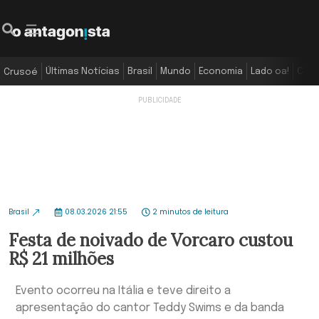
Últimas Notícias
Brasil
Mundo
Economia
Lado oa!
Colu
Crusoé
Brasil
08.03.2026 21:55
2 minutos de leitura
Festa de noivado de Vorcaro custou
R$ 21 milhões
Evento ocorreu na Itália e teve direito a
apresentação do cantor Teddy Swims e da banda