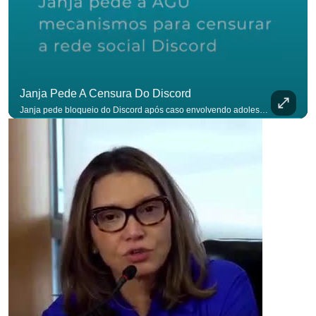
Janja Pede A Censura Do Discord
Janja pede bloqueio do Discord após caso envolvendo adolescente: “Precisamos tirar do ar”. #OAntagonista Se você busca informação com credibilidade, inscreva-se agora e ative o