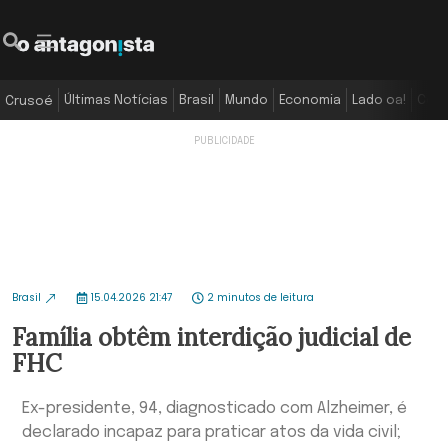
Últimas Notícias
Brasil
Mundo
Economia
Lado oa!
Colu
Crusoé
Brasil
15.04.2026 21:47
2 minutos de leitura
Família obtêm interdição judicial de
FHC
Ex-presidente, 94, diagnosticado com Alzheimer, é
declarado incapaz para praticar atos da vida civil;