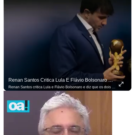
Renan Santos Critica Lula E Flávio Bolsonaro E Diz Que Os Dois São Lados Da Mesma Moeda.
para não perder n
Renan Santos critica Lula e Flávio Bolsonaro e diz que os dois são lados da mesma moeda. #OAntagonista Se você busca informação com credibilidade, inscreva-se agora e ative o