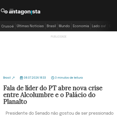
Últimas Notícias
Brasil
Mundo
Economia
Lado oa!
Colu
Crusoé
Brasil
08.07.2026 18:33
3 minutos de leitura
Fala de líder do PT abre nova crise
entre Alcolumbre e o Palácio do
Planalto
Presidente do Senado não gostou de ser pressionado