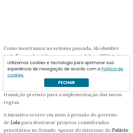
Como mostramos na semana passada, Alcolumbre
trabalha nos bastidores para remodelar a PEC. Antes
Utilizamos cookies e tecnologia para aprimorar sua
mesmo de definir uma data para levar o texto ao
experiência de navegação de acordo com a
Política de
plenário, o senador determinou à assessoria legislativa
cookies.
da Casa que
elabore uma emenda para retirar da
FECHAR
proposta o dispositivo
que extingue o período de
transição previsto para a implementação das novas
regras.
A iniciativa ocorre em meio à pressão do governo
de
Lula
para destravar projetos considerados
prioritários no Senado. Apesar do interesse do
Palácio