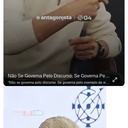
Não Se Governa Pelo Discurso. Se Governa Pelo Exemplo De Vida", Alfineta Ronaldo Caiado
para não perder nenhuma atualização!
Ouça O Antagonista nos principais 
"Não se governa pelo discurso. Se governa pelo exemplo de vida", alfineta Ronaldo Caiado, respondendo a empresários na primeira Sabatina Presidencial com a pauta definida por quem constrói o país. Se você busca informação com credibilidade, inscreva-se agora e ative o