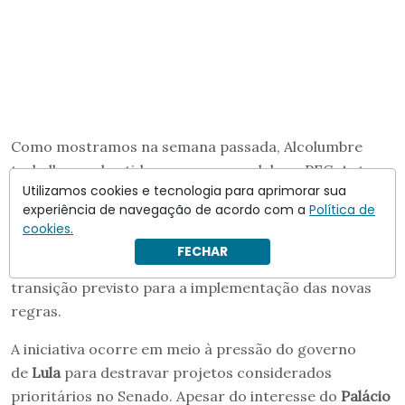
Como mostramos na semana passada, Alcolumbre
trabalha nos bastidores para remodelar a PEC. Antes
Utilizamos cookies e tecnologia para aprimorar sua
mesmo de definir uma data para levar o texto ao
experiência de navegação de acordo com a
Política de
plenário, o senador determinou à assessoria legislativa
cookies.
da Casa que
elabore uma emenda para retirar da
FECHAR
proposta o dispositivo
que extingue o período de
transição previsto para a implementação das novas
regras.
A iniciativa ocorre em meio à pressão do governo
de
Lula
para destravar projetos considerados
prioritários no Senado. Apesar do interesse do
Palácio