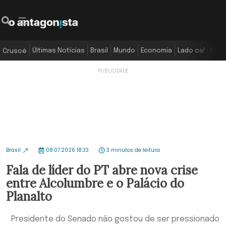
Últimas Notícias
Brasil
Mundo
Economia
Lado oa!
Colu
Crusoé
Brasil
08.07.2026 18:33
3 minutos de leitura
Fala de líder do PT abre nova crise
entre Alcolumbre e o Palácio do
Planalto
Presidente do Senado não gostou de ser pressionado