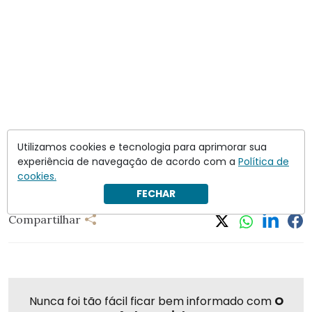
Utilizamos cookies e tecnologia para aprimorar sua
experiência de navegação de acordo com a
Política de
cookies.
AGU
Alexandre de Moraes
Edson Fachin
Rumble
FECHAR
Compartilhar
Nunca foi tão fácil ficar bem informado com
O