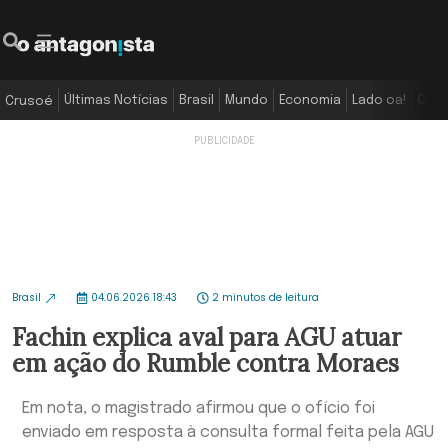
Últimas Notícias
Brasil
Mundo
Economia
Lado oa!
Colu
Crusoé
Brasil
04.06.2026 18:43
2 minutos de leitura
Fachin explica aval para AGU atuar
em ação do Rumble contra Moraes
Em nota, o magistrado afirmou que o ofício foi
enviado em resposta à consulta formal feita pela AGU