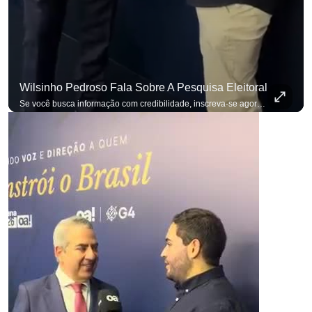
Wilsinho Pedroso Fala Sobre A Pesquisa Eleitoral
Se você busca informação com credibilidade, inscreva-se agora e ative o
p