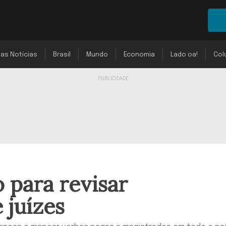
mas Notícias
Brasil
Mundo
Economia
Lado oa!
Col
 para revisar
 juízes