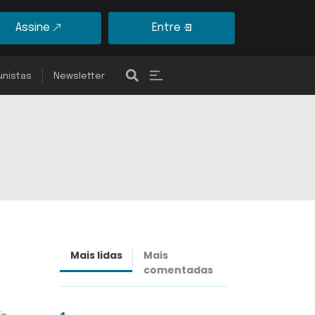
Assine
Entre
unistas
Newsletter
Mais lidas
Mais
Últimas
comentadas
notícias