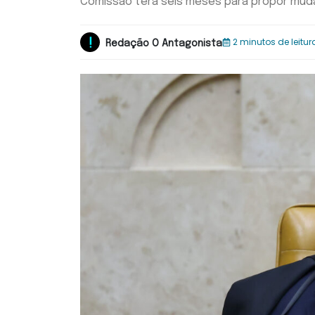
Comissão terá seis meses para propor mud
2 minutos de leitur
Redação O Antagonista