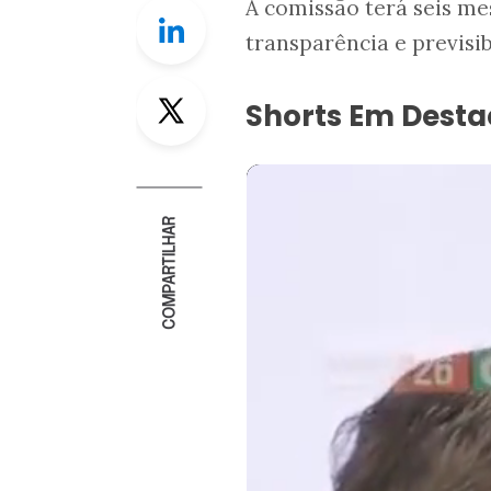
A comissão terá seis me
Linkedin
transparência e previsi
Twitter
Shorts Em Dest
COMPARTILHAR