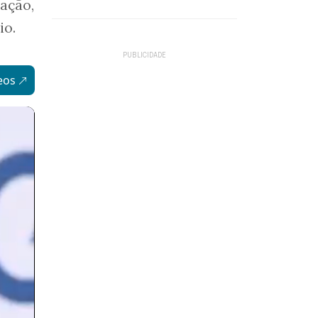
ação,
io.
eos