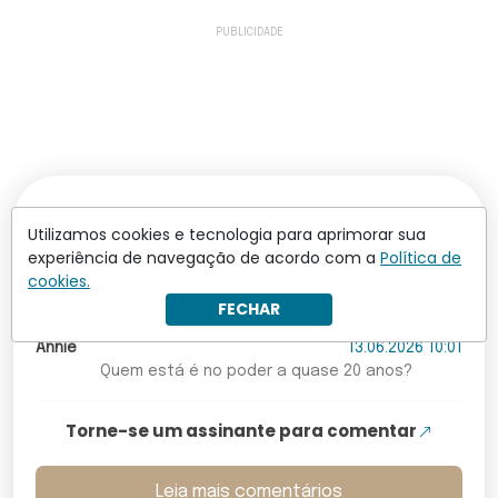
Os comentários não representam a opinião do site; a
Utilizamos cookies e tecnologia para aprimorar sua
responsabilidade pelo conteúdo postado é do autor da
experiência de navegação de acordo com a
Política de
mensagem.
cookies.
Comentários (1)
FECHAR
Annie
13.06.2026 10:01
Quem está é no poder a quase 20 anos?
Torne-se um assinante para comentar
Leia mais comentários