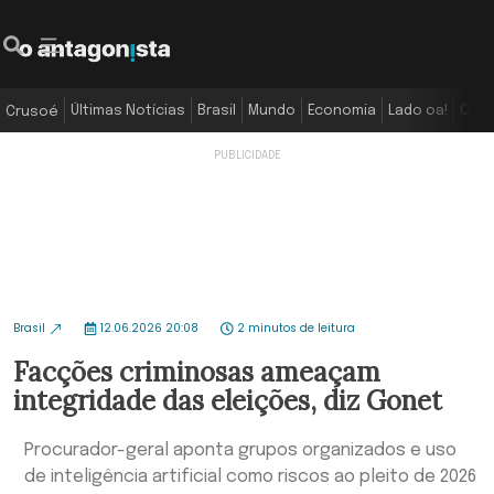
Últimas Notícias
Brasil
Mundo
Economia
Lado oa!
Colu
Crusoé
Brasil
12.06.2026 20:08
2 minutos de leitura
Facções criminosas ameaçam
integridade das eleições, diz Gonet
Procurador-geral aponta grupos organizados e uso
de inteligência artificial como riscos ao pleito de 2026