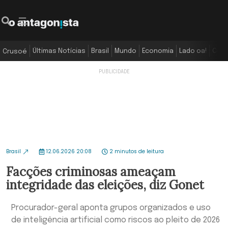
Últimas Notícias
Brasil
Mundo
Economia
Lado oa!
Colu
Crusoé
Brasil
12.06.2026 20:08
2 minutos de leitura
Facções criminosas ameaçam
integridade das eleições, diz Gonet
Procurador-geral aponta grupos organizados e uso
de inteligência artificial como riscos ao pleito de 2026