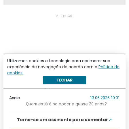
Utilizamos cookies e tecnologia para aprimorar sua
experiência de navegação de acordo com a
Política de
Os comentários não representam a opinião do site; a
responsabilidade pelo conteúdo postado é do autor da
cookies.
mensagem.
FECHAR
Comentários (1)
Annie
13.06.2026 10:01
Quem está é no poder a quase 20 anos?
Torne-se um assinante para comentar