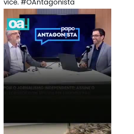
vice. #OAntagonista