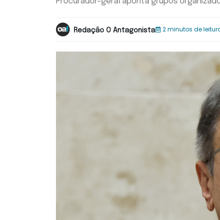
Procurador-geral aponta grupos organizados 
2 minutos de leitur
Redação O Antagonista