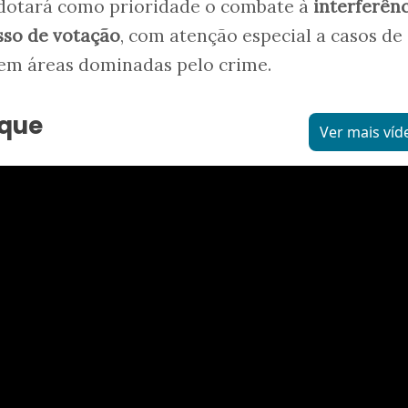
dotará como prioridade o combate à
interferên
sso de votação
, com atenção especial a casos de
em áreas dominadas pelo crime.
aque
Ver mais víd