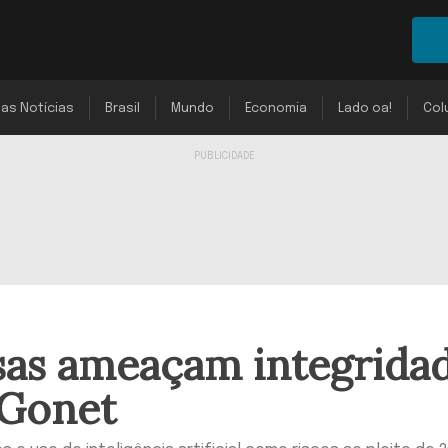
mas Notícias
Brasil
Mundo
Economia
Lado oa!
Col
sas ameaçam integrida
 Gonet