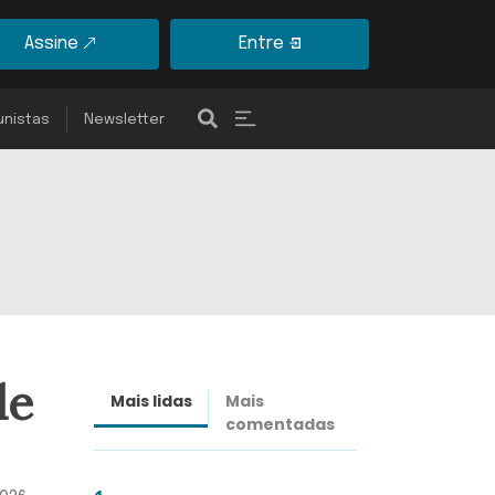
Assine
Entre
unistas
Newsletter
de
Mais lidas
Mais
Últimas
comentadas
notícias