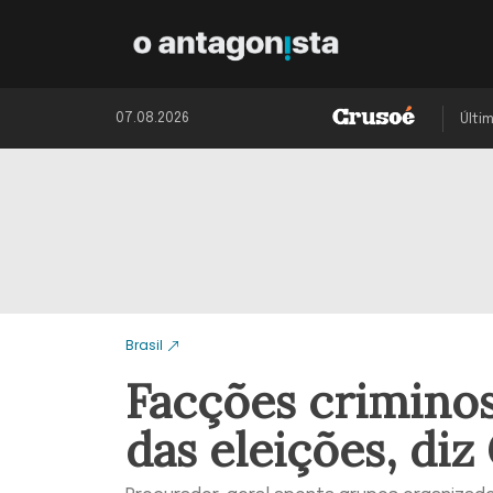
07.08.2026
Últi
Brasil
Facções crimino
das eleições, diz