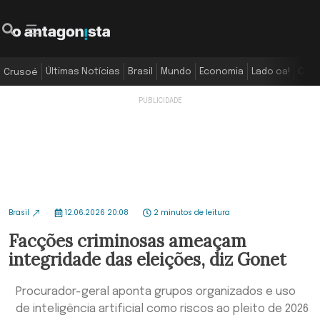
Últimas Notícias
Brasil
Mundo
Economia
Lado oa!
Colu
Crusoé
Brasil
12.06.2026 20:08
2 minutos de leitura
Facções criminosas ameaçam
integridade das eleições, diz Gonet
Procurador-geral aponta grupos organizados e uso
de inteligência artificial como riscos ao pleito de 2026