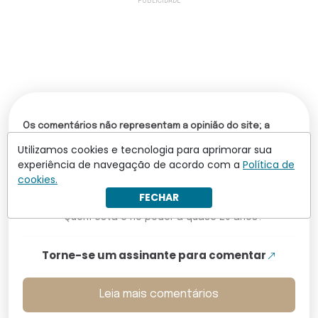
Os comentários não representam a opinião do site; a
responsabilidade pelo conteúdo postado é do autor da
Utilizamos cookies e tecnologia para aprimorar sua
mensagem.
experiência de navegação de acordo com a
Política de
Comentários (1)
cookies.
FECHAR
Annie
13.06.2026 10:01
Quem está é no poder a quase 20 anos?
Torne-se um assinante para comentar
Leia mais comentários