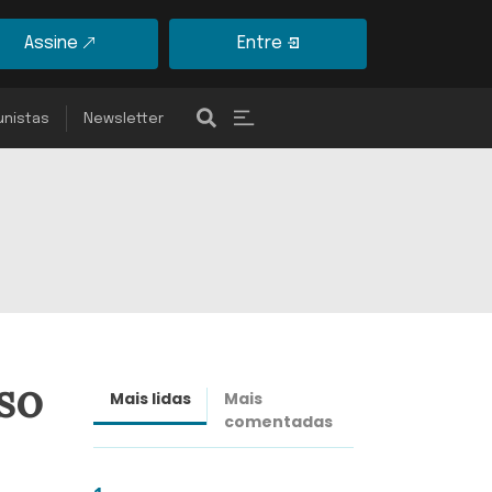
Assine
Entre
unistas
Newsletter
so
Mais lidas
Mais
Últimas
comentadas
notícias