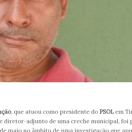
nção
, que atuou como presidente do
PSOL
em T
de diretor-adjunto de uma creche municipal, foi 
de maio no âmbito de uma investigação que ap