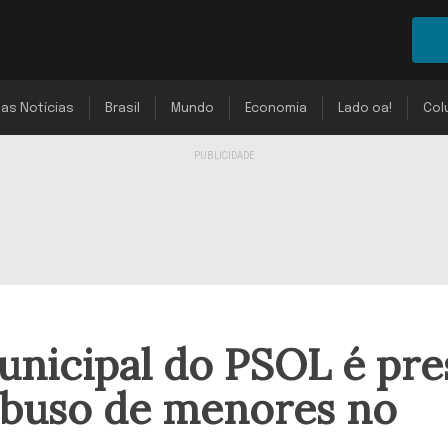
mas Notícias
Brasil
Mundo
Economia
Lado oa!
Col
unicipal do PSOL é pre
 abuso de menores no