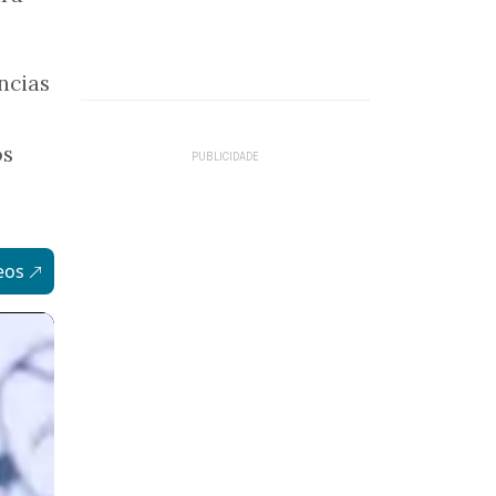
ncias
os
eos