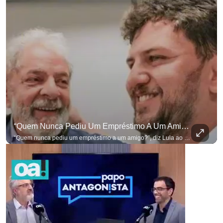
“Quem Nunca Pediu Um Empréstimo A Um Amigo?”, Diz Lula Ao Defender Seu Ex-Chefe De Gabinete
“Quem nunca pediu um empréstimo a um amigo?”, diz Lula ao defender seu ex-chefe de gabinete Marcola, que recebeu R$ 249 mil de uma empresa ligada a uma amiga de Lulinha. #OAntagonista Se você busca informação com credibilidade, inscreva-se agora e ative o