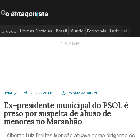
Últimas Notícias
Brasil
Mundo
Economia
Lado oa!
Colu
Crusoé
Brasil
09.06.2026 14:45
1 minuto de leitura
Ex-presidente municipal do PSOL é
preso por suspeita de abuso de
menores no Maranhão
Alberto Luiz Freitas Monção atuava como dirigente do