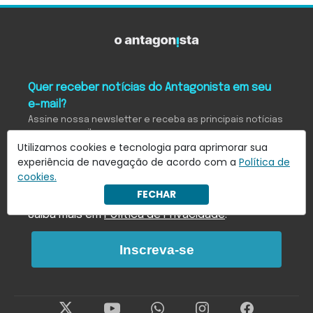
Quer receber notícias do Antagonista em seu
e-mail?
Assine nossa newsletter e receba as principais notícias
em seu e-mail
Utilizamos cookies e tecnologia para aprimorar sua
experiência de navegação de acordo com a
Política de
cookies.
Eu concordo em receber notificações.
FECHAR
Saiba mais em
Política de Privacidade
.
Inscreva-se