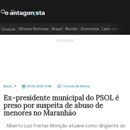
Últimas Notícias
Brasil
Mundo
Economia
Lado oa!
Colu
Crusoé
Brasil
09.06.2026 14:45
1 minuto de leitura
Ex-presidente municipal do PSOL é
preso por suspeita de abuso de
menores no Maranhão
Alberto Luiz Freitas Monção atuava como dirigente do