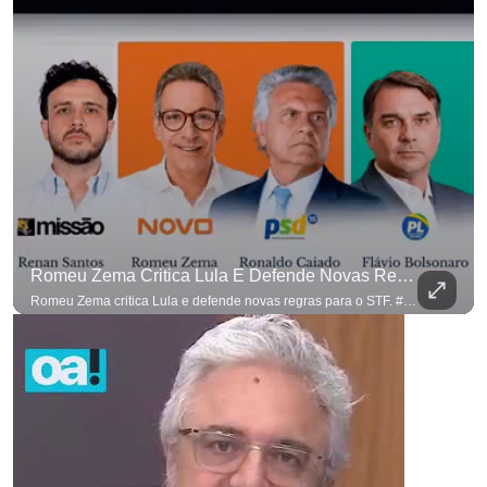
Romeu Zema Critica Lula E Defende Novas Regras Para O STF. #OAntagonista
para não perder nenhuma atualização!
Ouça O Antagonista nos principais 
Romeu Zema critica Lula e defende novas regras para o STF. #OAntagonista Se você busca informação com credibilidade, inscreva-se agora e ative o