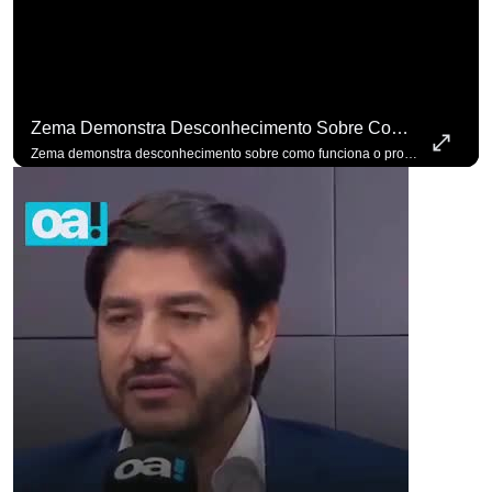
Zema Demonstra Desconhecimento Sobre Como Funciona O Processo De Mudança Das Leis. #OAntagonista
Zema demonstra desconhecimento sobre como funciona o processo de mudança das leis. #OAntagonista Se você busca informação com credibilidade, inscreva-se agora e ative o