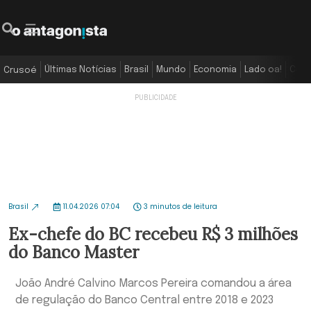
Últimas Notícias
Brasil
Mundo
Economia
Lado oa!
Colu
Crusoé
Brasil
11.04.2026 07:04
3 minutos de leitura
Ex-chefe do BC recebeu R$ 3 milhões
do Banco Master
João André Calvino Marcos Pereira comandou a área
de regulação do Banco Central entre 2018 e 2023