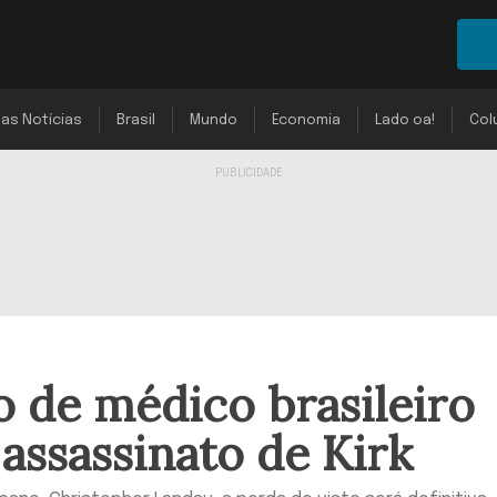
mas Notícias
Brasil
Mundo
Economia
Lado oa!
Col
o de médico brasileiro
ssassinato de Kirk