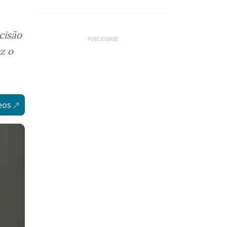
cisão
ez o
eos