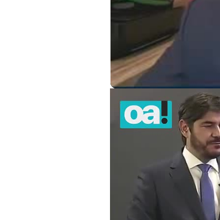
00:00
/
00:20
Plano de 