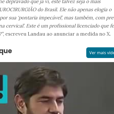
e depravado que já vi, este talvez seja o mais
UROCIRURGIÃO do Brasil. Ele não apenas elogia o
 por sua ‘pontaria impecável’, mas também, com pre
una cervical’. Este é um profissional licenciado que f
?”
, escreveu Landau ao anunciar a medida no X.
aque
Ver mais víd