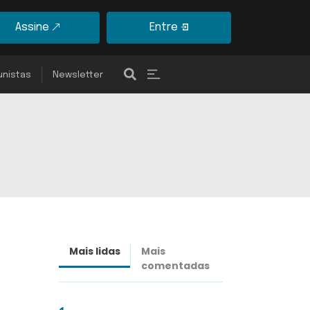
Assine
Entre
unistas
Newsletter
Mais lidas
Mais
Últimas
comentadas
notícias