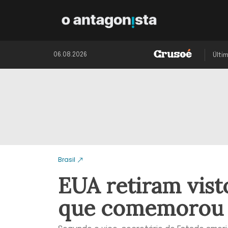
06.08.2026
Últi
Brasil
EUA retiram vist
que comemorou a