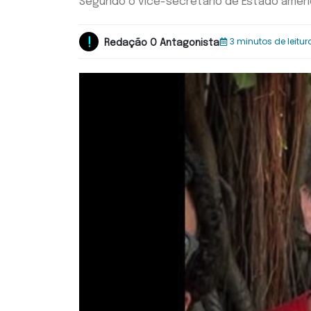
Segundo o vice-secretário de Estado americ
3 minutos de leitur
Redação O Antagonista