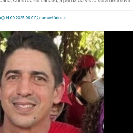
ano, Christopher Landau, a perda do visto será definitiva
a
14.09.2025 09:01
comentários 4