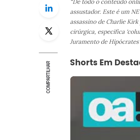
“De todo o conteúdo onlin
Linkedin
assustador. Este é um NE
assassino de Charlie Kirk
Twitter
cirúrgica, especifica ‘col
Juramento de Hipócrates
Shorts Em Dest
COMPARTILHAR