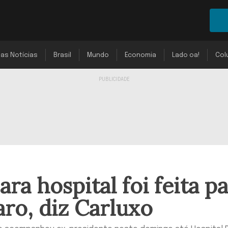
mas Notícias
Brasil
Mundo
Economia
Lado oa!
Col
ra hospital foi feita p
ro, diz Carluxo