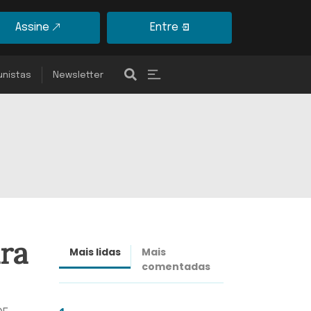
Assine
Entre
unistas
Newsletter
ara
Mais lidas
Mais
Últimas
comentadas
notícias