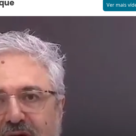
aque
Ver mais víd