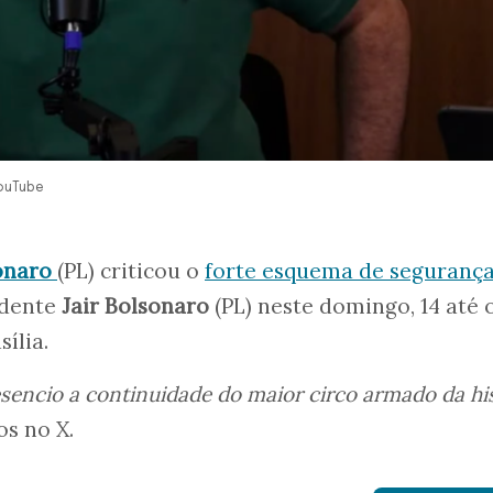
YouTube
onaro
(PL) criticou o
forte esquema de seguranç
dente
Jair Bolsonaro
(PL) neste domingo, 14 até 
sília.
sencio a continuidade do maior circo armado da his
os no X.