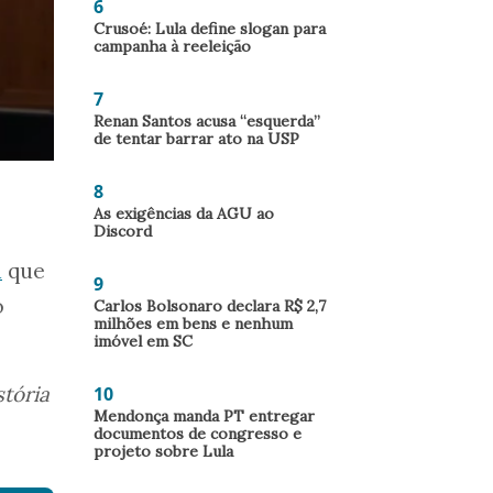
6
Crusoé: Lula define slogan para
campanha à reeleição
7
Renan Santos acusa “esquerda”
de tentar barrar ato na USP
8
As exigências da AGU ao
Discord
a
que
9
o
Carlos Bolsonaro declara R$ 2,7
milhões em bens e nenhum
imóvel em SC
tória
10
Mendonça manda PT entregar
documentos de congresso e
projeto sobre Lula