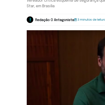
Vereador critica esquema de segurança qu
Star, em Brasília
3 minutos de leitur
Redação O Antagonista