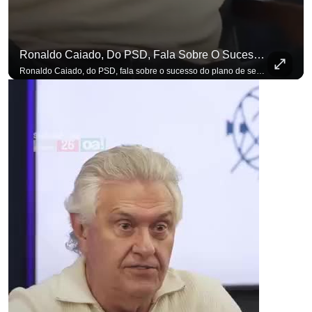
Ronaldo Caiado, Do PSD, Fala Sobre O Sucesso Do Plano De Segurança Pública
para não perder nenhuma at
Ronaldo Caiado, do PSD, fala sobre o sucesso do plano de segurança pública como governador de Goiás, sendo um incentivo aos empreendedores locais. Se você busca informação com credibilidade, inscreva-se agora e ative o