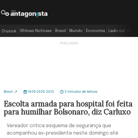
Últimas Notícias
Brasil
Mundo
Economia
Lado oa!
Colu
Crusoé
Brasil
14.09.2025 20:12
3 minutos de leitura
Escolta armada para hospital foi feita
para humilhar Bolsonaro, diz Carluxo
Vereador critica esquema de segurança que
acompanhou ex-presidente neste domingo até