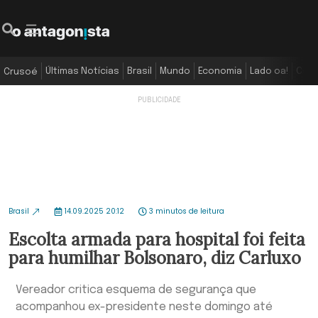
Últimas Notícias
Brasil
Mundo
Economia
Lado oa!
Colu
Crusoé
Brasil
14.09.2025 20:12
3 minutos de leitura
Escolta armada para hospital foi feita
para humilhar Bolsonaro, diz Carluxo
Vereador critica esquema de segurança que
acompanhou ex-presidente neste domingo até