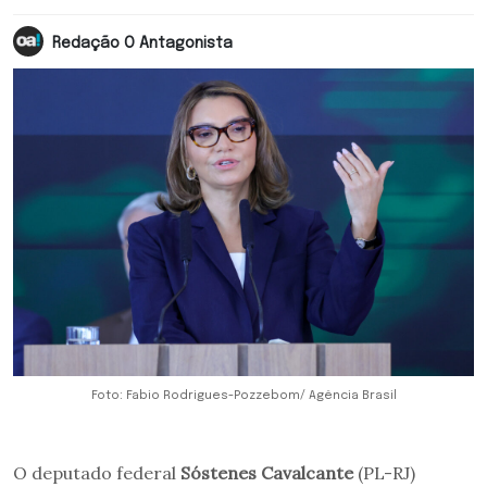
Redação O Antagonista
Foto: Fabio Rodrigues-Pozzebom/ Agência Brasil
O deputado federal
Sóstenes Cavalcante
(PL-RJ)