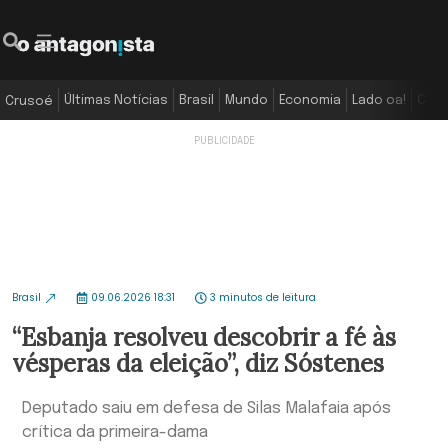
Últimas Notícias
Brasil
Mundo
Economia
Lado oa!
Colu
Crusoé
Brasil
09.06.2026 18:31
3 minutos de leitura
“Esbanja resolveu descobrir a fé às
vésperas da eleição”, diz Sóstenes
Deputado saiu em defesa de Silas Malafaia após
crítica da primeira-dama