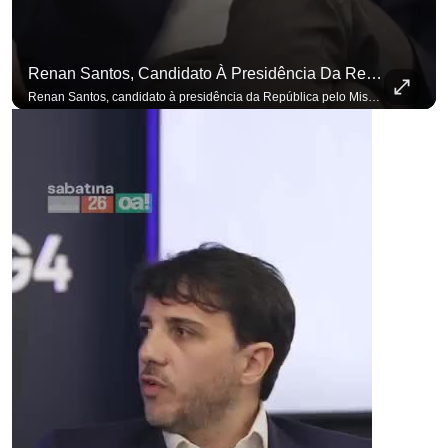
Renan Santos, Candidato À Presidência Da República Pelo Missão, Defende Aplicar Reformas Fiscais
Renan Santos, candidato à presidência da República pelo Missão, defende aplicar reformas fiscais impopulares para conter aumento incontrolado dos gastos e dívida pública, garantindo que essas medidas afetarão positivamente o ambiente econômico no Brasil. Se você busca informação com credibilidade, inscreva-se agora e ative o